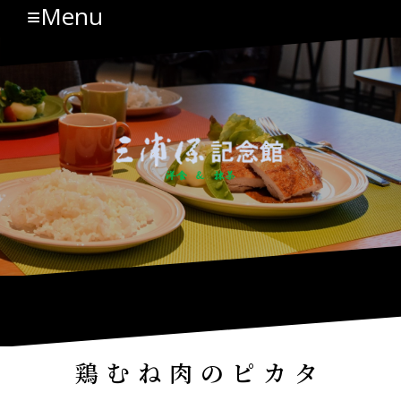
≡Menu
コ
ン
テ
ン
ツ
へ
ス
キ
ッ
プ
鶏むね肉のピカタ