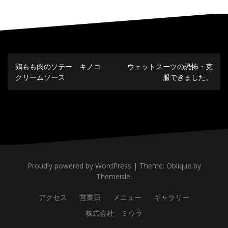
鶏もも肉のソテー キノコ
ウェットスーツの恐怖・克
投
稿
クリームソース
服できました。
ナ
ビ
ゲ
ー
シ
ョ
ン
Proudly powered by WordPress
|
Theme:
Oblique
by
Themeisle.
アクセス
営業日
メニュー
ギャラリー
株式会社 ミウラ