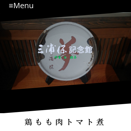
≡Menu
コ
ン
テ
ン
ツ
へ
ス
キ
ッ
プ
鶏もも肉トマト煮