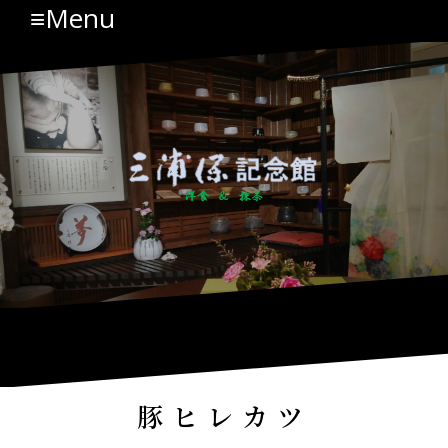
≡Menu
コ
ン
テ
ン
ツ
へ
ス
キ
ッ
プ
豚ヒレカツ