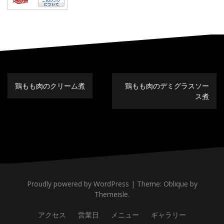
鶏もも肉のクリーム煮
鶏もも肉のデミグラスソー
投
稿
ス煮
ナ
ビ
ゲ
ー
シ
ョ
ン
Proudly powered by WordPress
|
Theme:
Oblique
by
Themeisle.
アクセス
営業日
メニュー
ギャラリー