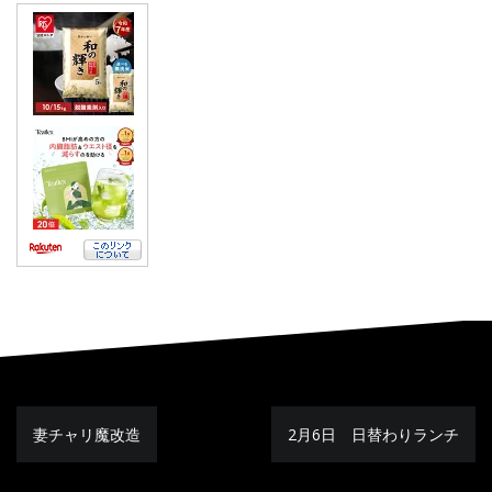
妻チャリ魔改造
2月6日 日替わりランチ
投
稿
ナ
ビ
ゲ