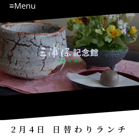
≡Menu
コ
ン
テ
ン
ツ
へ
ス
キ
ッ
プ
2月4日 日替わりランチ