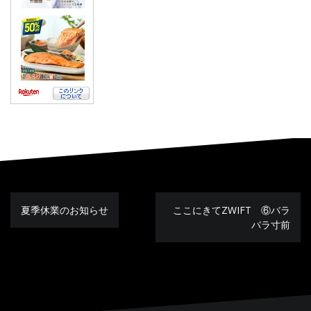
夏季休業のお知らせ
ここにきてZWIFT ⑥バラ
投
稿
バラ寸前
ナ
ビ
ゲ
ー
シ
ョ
ン