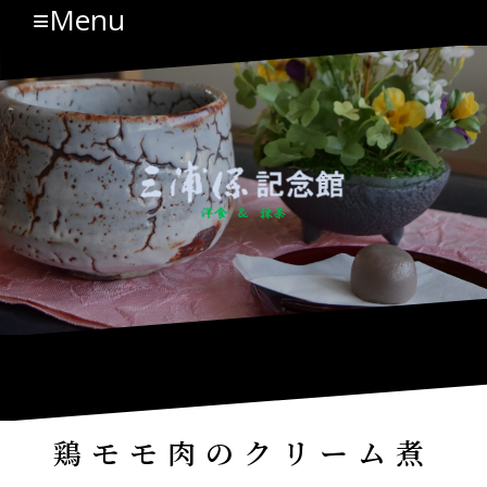
≡Menu
コ
ン
テ
ン
ツ
へ
ス
キ
ッ
プ
鶏モモ肉のクリーム煮