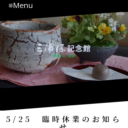
≡Menu
コ
ン
テ
ン
ツ
へ
ス
キ
ッ
プ
5/25 臨時休業のお知ら
せ