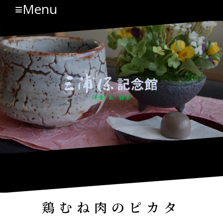
≡Menu
コ
ン
テ
ン
ツ
へ
ス
キ
ッ
プ
鶏むね肉のピカタ