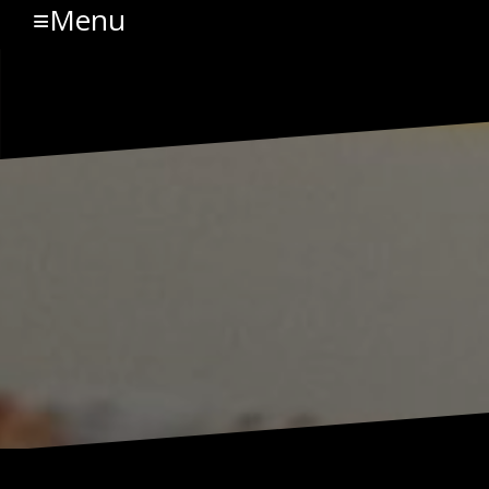
≡Menu
コ
ン
テ
ン
ツ
へ
ス
キ
ッ
プ