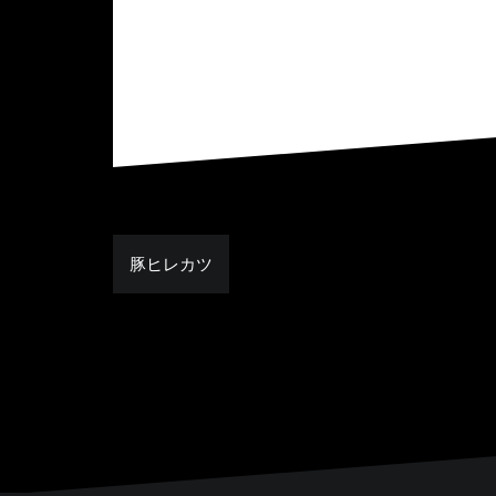
豚ヒレカツ
投
稿
ナ
ビ
ゲ
ー
シ
ョ
ン