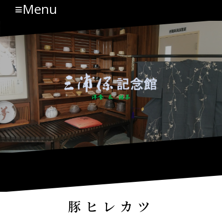
≡Menu
コ
ン
テ
ン
ツ
へ
ス
キ
ッ
プ
豚ヒレカツ