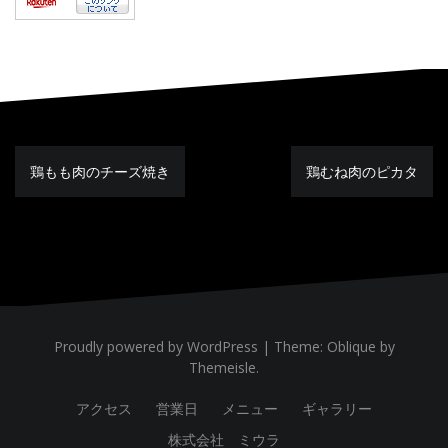
鶏もも肉のチーズ焼き
鶏むね肉のピカタ
投
稿
ナ
ビ
ゲ
ー
シ
ョ
ン
Proudly powered by WordPress
|
Theme:
Oblique
by
Themeisle.
アクセス
営業日
メニュー
ギャラリー
株式会社 ミウラ