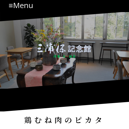
≡Menu
コ
ン
テ
ン
ツ
へ
ス
キ
ッ
プ
鶏むね肉のピカタ