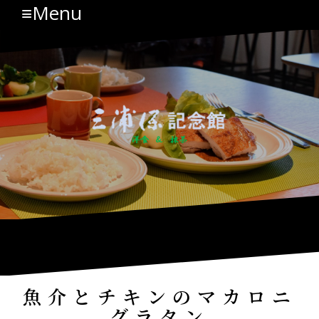
≡Menu
コ
ン
テ
ン
ツ
へ
ス
キ
ッ
プ
魚介とチキンのマカロニ
グラタン