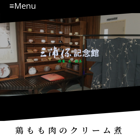
≡Menu
コ
ン
テ
ン
ツ
へ
ス
キ
ッ
プ
鶏もも肉のクリーム煮