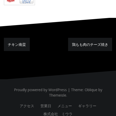
チキン南蛮
鶏もも肉のチーズ焼き
投
稿
ナ
ビ
ゲ
ー
シ
ョ
ン
Proudly powered by WordPress
|
Theme:
Oblique
by
Themeisle.
アクセス
営業日
メニュー
ギャラリー
株式会社 ミウラ