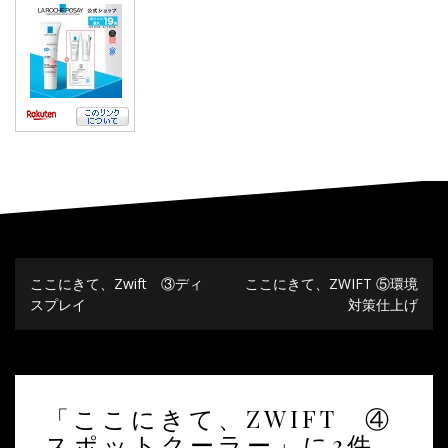
ここにきて、Zwift ③ディ
ここにきて、ZWIFT ⑤環境
投
稿
スプレイ
対策仕上げ
ナ
ビ
ゲ
ー
シ
ョ
ン
「
ここにきて、ZWIFT ④
スポットクーラー
」に3件