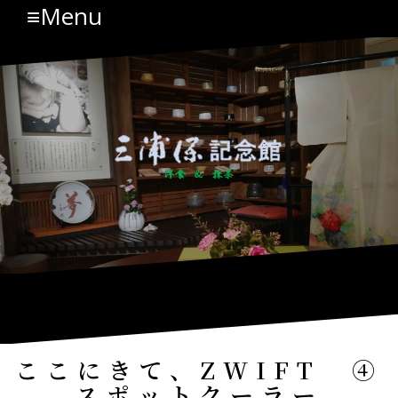
≡Menu
コ
ン
テ
ン
ツ
へ
ス
キ
ッ
プ
ここにきて、ZWIFT ④
スポットクーラー